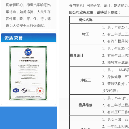
度者得民心。德道汽车喻意汽
备与主机厂同步研发、设计、制造能力
车得道，如虎添翼。人类生存
因公司业务发展，诚聘以下职位：
四件事，吃、穿、住、行，德
岗位名称
道为人类安全出行做贡献。
1、男，年龄25-
钳工
2、有三年以上
3、有汽车模具制
1、男，年龄25-4
模具设计
2、有三年以上汽
3、能独立完成设
1、男，， 18-
2、身体健康，五
冲压工
3、普通话良好
接受轮班；
1、男，25-45
模具维修
2、有三年以上模
3、有冲压厂工作
1、男女不限，3
2、一年以上相关